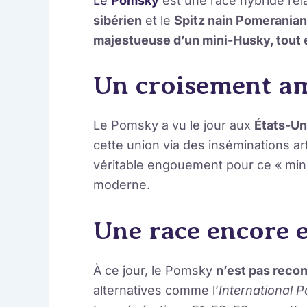
Le
Pomsky
est une race hybride rel
sibérien
et le
Spitz nain Pomeranian
majestueuse d’un mini-Husky, tout 
Un croisement a
Le Pomsky a vu le jour aux
États-Un
cette union via des inséminations art
véritable engouement pour ce « mini
moderne.
Une race encore 
À ce jour, le Pomsky
n’est pas recon
alternatives comme l’
International 