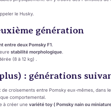
ppeler le Husky.
euxième génération
t entre deux Pomsky F1
.
leure
stabilité morphologique
.
dérée (8 à 12 kg) .
plus) : générations suiva
t de croisements entre Pomsky eux-mêmes, dans le
e que comportemental.
me à créer une
variété toy ( Pomsky nain ou miniatur