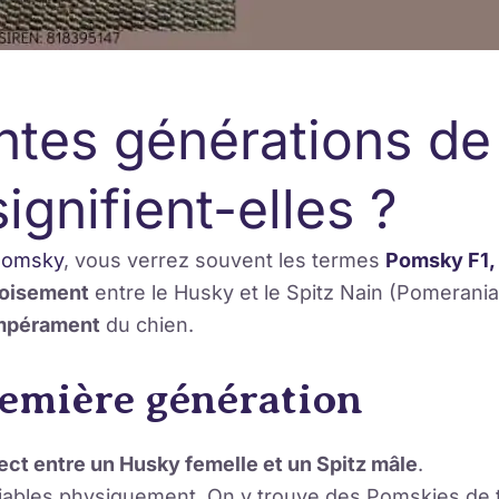
entes générations de
ignifient-elles ?
Pomsky
, vous verrez souvent les termes
Pomsky F1, 
roisement
entre le Husky et le Spitz Nain (Pomeranian
tempérament
du chien.
remière génération
ect entre un Husky femelle et un Spitz mâle
.
riables physiquement. On y trouve des Pomskies de t