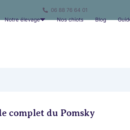
06 88 76 64 01
Notre élevage
Nos chiots
Blog
Guid
de complet du Pomsky