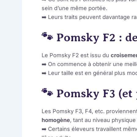
sein d’une même portée.
➡️ Leurs traits peuvent davantage ra
🐾 Pomsky F2 : d
Le Pomsky F2 est issu du
croisemen
➡️ On commence à obtenir une meil
➡️ Leur taille est en général plus mo
🐾 Pomsky F3 (et 
Les Pomsky F3, F4, etc. proviennen
homogène
, tant au niveau physiqu
➡️ Certains éleveurs travaillent mê