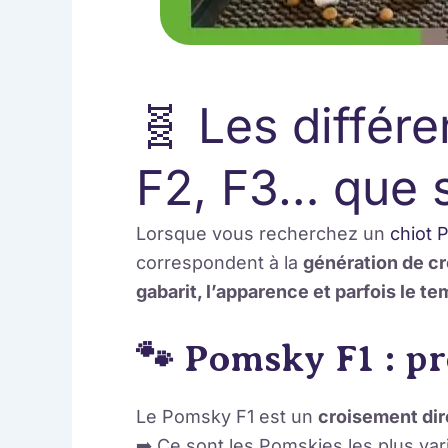
🧬 Les différ
F2, F3… que s
Lorsque vous recherchez un
chiot 
correspondent à la
génération de c
gabarit, l’apparence et parfois le 
🐾 Pomsky F1 : p
Le Pomsky F1 est un
croisement dir
➡️ Ce sont les Pomskies les plus va