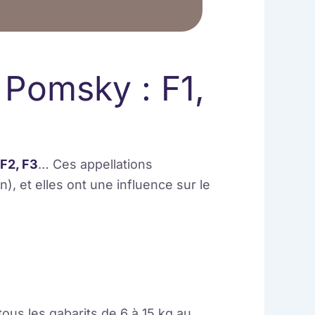
 Pomsky : F1,
F2, F3
… Ces appellations
), et elles ont une influence sur le
ous les gabarits de 6 à 15 kg au