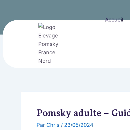
Aller
au
Accueil
contenu
Pomsky adulte – Gui
Par
Chris
/
23/05/2024