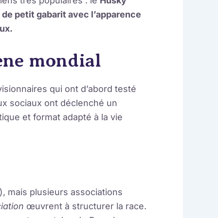
ens très populaires : le
Husky
n de
petit gabarit
avec l’apparence
ux.
ène mondial
visionnaires qui ont d’abord testé
eaux sociaux ont déclenché un
que et format adapté à la vie
, mais plusieurs associations
ation
œuvrent à structurer la race.