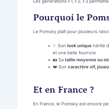
Les générations F1, F2, F3 permette
Pourquoi le Poms
Le Pomsky plaît pour plusieurs raiso
✨ Son
look unique
hérité 
et une belle fourrure
🏡 Sa
taille moyenne ou mi
❤️ Son
caractère vif, joueu
Et en France ?
En France, le Pomsky est encore peu