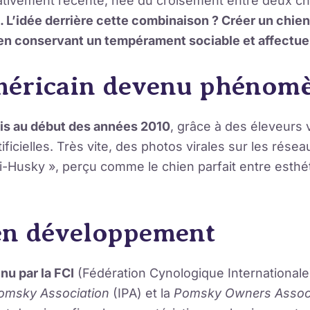
ativement récente, née du croisement entre deux chi
. L’idée derrière cette combinaison ? Créer un chie
en conservant un tempérament sociable et affectue
méricain devenu phénom
is au début des années 2010
, grâce à des éleveurs 
ificielles. Très vite, des photos virales sur les rés
-Husky », perçu comme le chien parfait entre esthéti
en développement
nu par la FCI
(Fédération Cynologique Internationale)
Pomsky Association
(IPA) et la
Pomsky Owners Associ